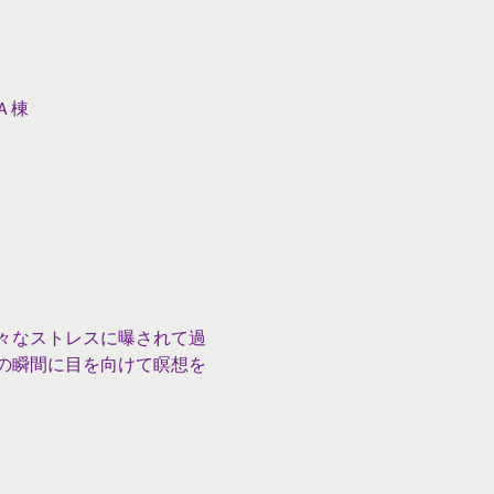
Ａ棟
々なストレスに曝されて過
の瞬間に目を向けて瞑想を