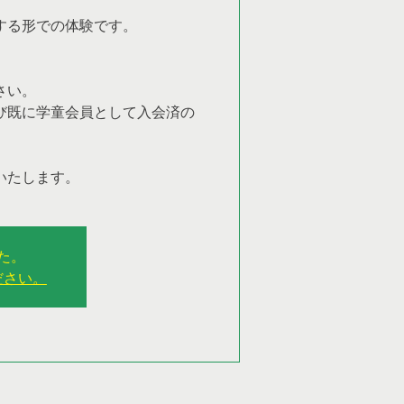
する形での体験です。
さい。
及び既に学童会員として入会済の
いたします。
た。
ださい。