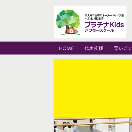
HOME
代表挨拶
習いご