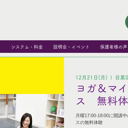
と
システム・料金
説明会・イベント
保護者様の声
12月21日(月)
  |  
目黒
ヨガ＆マ
ス 無料
月曜17:00-18:00に開講中
スの無料体験