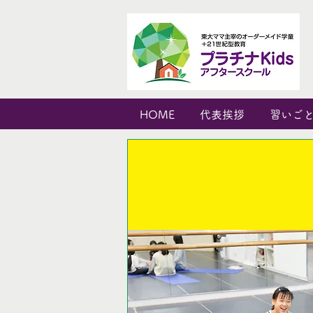
HOME
代表挨拶
習いご