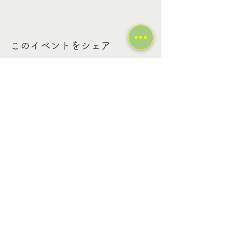
このイベントをシェア
Contact Us
Tel:
03-6318-2349
Email:
info@platinumkids-
afterschool.com