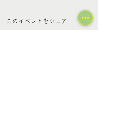
このイベントをシェア
Contact Us
Tel:
03-6318-2349
Email:
info@platinumkids-
afterschool.com
Address