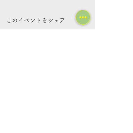
このイベントをシェア
Contact Us
Tel:
03-6318-2349
Email:
info@platinumkids-
afterschool.com
Address