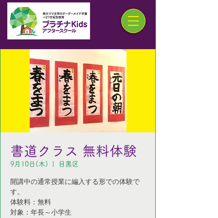
書道クラス 無料体験
9月10日(木)
  |  
目黒区
開講中の通常授業に編入する形での体験で
す。
体験料：無料
対象：年長～小学生