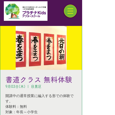
書道クラス 無料体験
9月03日(木)
  |  
目黒区
開講中の通常授業に編入する形での体験で
す。
体験料：無料
対象：年長～小学生