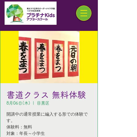
書道クラス 無料体験
8月06日(木)
  |  
目黒区
開講中の通常授業に編入する形での体験で
す。
体験料：無料
対象：年長～小学生