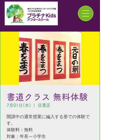
書道クラス 無料体験
7月01日(水)
  |  
目黒区
開講中の通常授業に編入する形での体験で
す。
体験料：無料
対象：年長～小学生