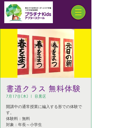
書道クラス 無料体験
7月17日(木)
  |  
目黒区
開講中の通常授業に編入する形での体験で
す。
体験料：無料
対象：年長～小学生