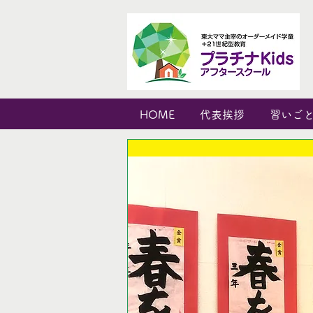
HOME
代表挨拶
習いご