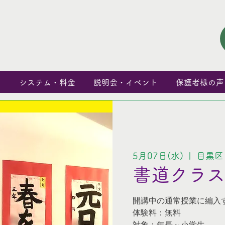
と
システム・料金
説明会・イベント
保護者様の声
5月07日(水)
  |  
目黒区
書道クラス
開講中の通常授業に編入
体験料：無料
対象：年長～小学生