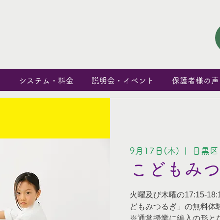
と
システム・料金
説明会・イベント
保護者様の声
9月17日(木)
  |  
目黒区
こどもみ
火曜及び木曜の17:15-1
どもみつるぎ」の無料体
※通常授業に編入の形と