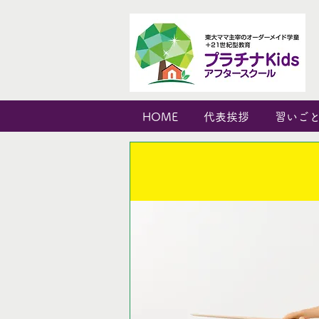
HOME
代表挨拶
習いご