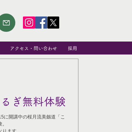
アクセス・問い合わせ
採用
つるぎ無料体験
8:15に開講中の桜月流美劔道「こ
験。
なります。