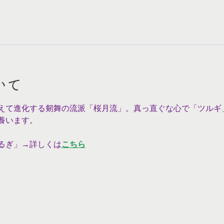
いて
えて進化する剱舞の流派「桜月流」。真っ直ぐな心で「ツルギ
養います。
るぎ」→詳しくは
こちら