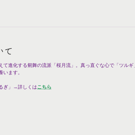
いて
えて進化する剱舞の流派「桜月流」。真っ直ぐな心で「ツルギ
養います。
るぎ」→詳しくは
こちら