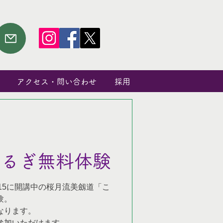
アクセス・問い合わせ
採用
つるぎ無料体験
8:15に開講中の桜月流美劔道「こ
験。
なります。
参加いただけます。