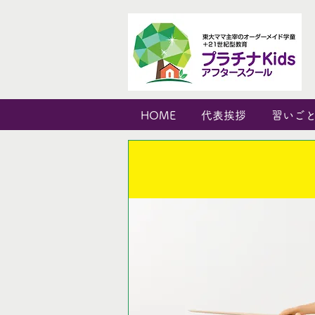
HOME
代表挨拶
習いご