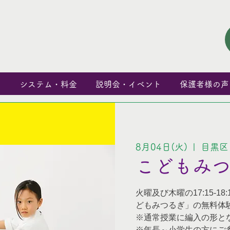
と
システム・料金
説明会・イベント
保護者様の声
8月04日(火)
  |  
目黒区
こどもみ
火曜及び木曜の17:15-1
どもみつるぎ」の無料体
※通常授業に編入の形と
※年長～小学生の方にご