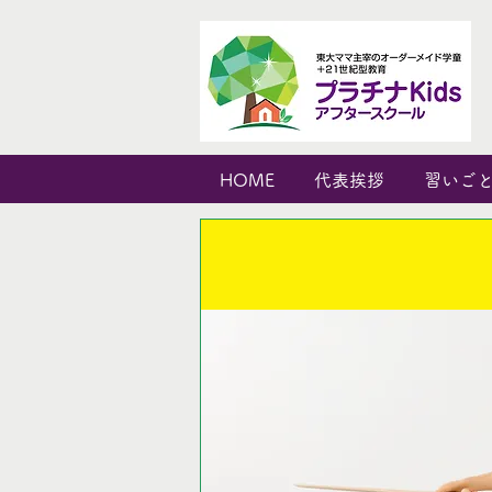
HOME
代表挨拶
習いご