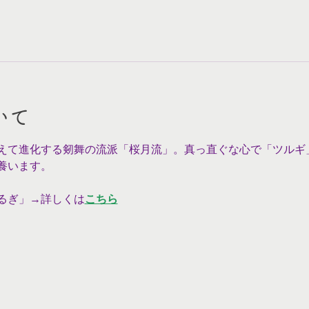
いて
えて進化する剱舞の流派「桜月流」。真っ直ぐな心で「ツルギ
養います。
るぎ」→詳しくは
こちら