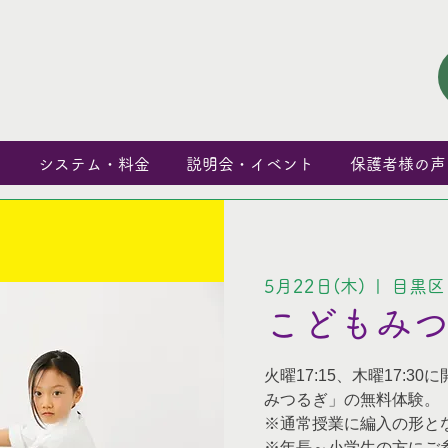
と
システム・料金
説明会・イベント
保護者様の声
5月22日(木)
  |  
目黒区
こどもみ
火曜17:15、木曜17:
みつるぎ」の無料体験。
※通常授業に編入の形と
※年長～小学生の方にご