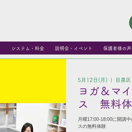
と
システム・料金
説明会・イベント
保護者様の声
5月12日(月)
  |  
目黒区
ヨガ＆マ
ス 無料
月曜17:00-18:00に開講中
スの無料体験