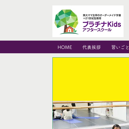
HOME
代表挨拶
習いご