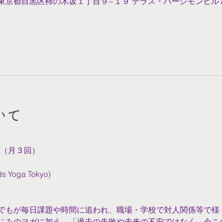
022 東京都目黒区柿の木坂１丁目９−１９ テラス・パーシモンヒル
いて
00（月３回）
oga Tokyo)
でもが毎日課題や時間に追われ、職場・学校で対人関係等で様
じみのヨガに加え、「過去の失敗や未来の不安ではなく、今こ